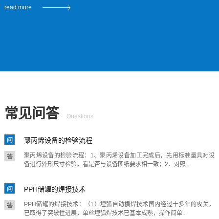
read more
为扩大经营规模奠定了基础，我们将以实惠的价格、完
善的服务热忱欢迎广大客户光临惠顾，精诚合作。
常见问答
Questions
聚丙烯设备的检验流程
聚丙烯设备的检验流程：1、聚丙烯设备加工完成后，先用标准量具对设
备进行外形尺寸检验，看是否与设备图纸要求相一致；2、对照...
PPH储罐的焊接技术
PPH储罐的焊接技术：（1）埋弧自动横焊技术国内经过十多年的攻关，
已取得了突破性进展，单丝埋弧焊技术已基本成熟，操作简单...