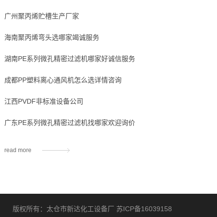
广州聚丙烯贮槽生产厂家
海南聚丙烯弯头选哪家竭诚服务
湖南PE系列微孔精密过滤机哪家好诚信服务
成都PP塑料离心通风机怎么选详情咨询
江西PVDF非标准设备公司
广东PE系列微孔精密过滤机找哪家欢迎询价
read more
版权所有：太仓市新达化工设备厂
苏ICP备16039158