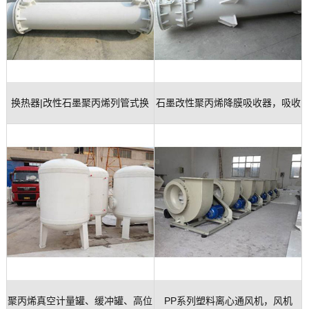
玻
示
我
璃
们
钢
换热器|改性石墨聚丙烯列管式换
石墨改性聚丙烯降膜吸收器，吸收
设
备
热器、冷凝器
器
聚丙烯真空计量罐、缓冲罐、高位
PP系列塑料离心通风机，风机