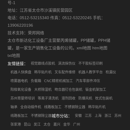
号-1
地址：江苏省太仓市沙溪镇民营园区
电话：0512-53215340 传真：0512-53220245 手机：
13906220196
技术支持：
荣邦网络
太仓市新达化工设备厂主营
聚丙烯储罐
，
PP储罐
，
PPH储
罐
，是一家生产销售化工设备的公司。
xml地图
htm地图
txt地图
友情链接：
视觉跟线点胶机
涡流探伤仪
不干胶标签印刷
机器人快换盘
韩华贴片机
叉车配件维修
机器人教学平台
检漏仪
喷雾器电机
负载箱
CNC精密机械加工
汽车零部件冲压
阳极氧化设备
大桥除湿机
吻合器钉仓包装机
钣金机架加工
苏州育婴师培训
等离子清洗机
溶剂回收
防爆风机
枕式包装机
轴承
全自动插件机
线路板加工
不锈钢除尘器
韩华贴片机
城市分站：
线路板加工
不锈钢除尘器
安徽
江苏
上海
浙江
苏州
张家港
昆山
吴江
太仓
嘉兴
金华
广州