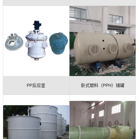
槽
PP反应釜
卧式塑料（PPH）储罐