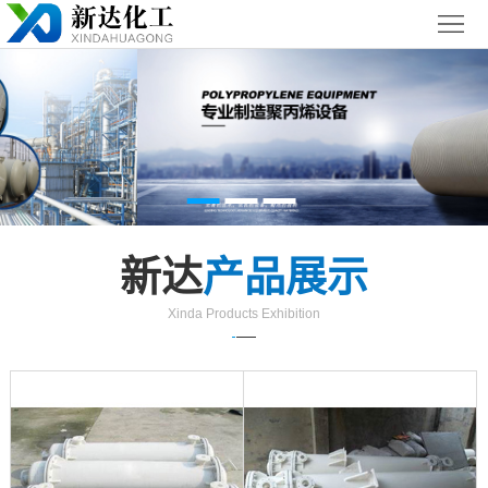
首
页
关
于
新
我
闻
聚丙烯
们
中
（PP）
PPH
新达
产品展示
心
设备
设备
聚
Xinda Products Exhibition
丙
玻璃钢
烯
（FRP）
案
复
设备
例
联
合
展
系